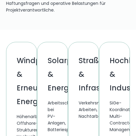
Haftungsfragen und operative Belastungen für
Projektverantwortliche.
Windparks
Solarparks
Straßenbau
Hochb
&
&
&
&
Erneuerbare
Energiespeicher
Infrastruktur
Industr
Energien
Arbeitsschutz
Verkehrsnahe
SiGe-
bei
Arbeiten,
Koordination
PV-
Nachtarbeit
Multi-
Höhenarbeit,
Anlagen,
und
Contractor-
Offshore-
Batteriespeichern
Baustellenlogistik.
Managemen
Strukturen,