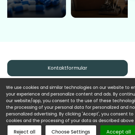
Kontaktformular
We use cookies and similar technologies on our website to 
Vereinbaren
Sie einen Termin
mit
your experience and personalize content and ads. By continu
our website/app, you consent to the use of these technolog
uns
the processing of your personal data for personalized and n
personalized advertising. By clicking 'Accept', you consent to
Lass uns über die Anforderungen in den Bereichen
cookies and the processing of your data as described above
Arbeitssicherheit, Arbeitsmedizin und HSE-Management
sprechen. In einem unverbindlichen Erstgespräch zeigen
Reject all
Choose Settings
Accept all
wir passende Lösungen für dein Unternehmen auf.