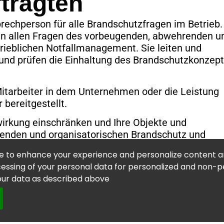
tragten
rechperson für alle Brandschutzfragen im Betrieb.
 in allen Fragen des vorbeugenden, abwehrenden u
rieblichen Notfallmanagement. Sie leiten und
d prüfen die Einhaltung des Brandschutzkonzep
itarbeiter in dem Unternehmen oder die Leistung
 bereitgestellt.
irkung einschränken und Ihre Objekte und
ugenden und organisatorischen Brandschutz und
te to enhance your experience and personalize content an
utzorganisation
ssing of your personal data for personalized and non-per
äßigen innerbetrieblichen Brandverhütungsschau,
your data as described above
 des organisatorischen oder baulichen
n
- und Rettungswege sowie der technischen