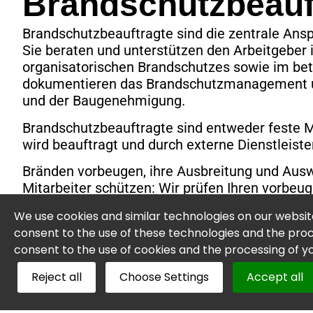
Brandschutzbeauf
Brandschutzbeauftragte sind die zentrale Ansp
Sie beraten und unterstützen den Arbeitgeber
organisatorischen Brandschutzes sowie im bet
dokumentieren das Brandschutzmanagement un
und der Baugenehmigung.
Brandschutzbeauftragte sind entweder feste M
wird beauftragt und durch externe Dienstleister
Bränden vorbeugen, ihre Ausbreitung und Ausw
Mitarbeiter schützen: Wir prüfen Ihren vorbe
schlagen Ihnen Verbesserungen vor.
We use cookies and similar technologies on our websi
Beratung zur Sicherstellung der Brandsch
consent to the use of these technologies and the proce
Kontrolle bzw. Durchführung einer regelm
consent to the use of cookies and the processing of 
beispielsweise Verstöße gegen die Regeln
Reject all
Choose Settings
Accept all
Brandschutzes zu erkennen und zu melde
Überprüfung der Verfügbarkeit der Flucht