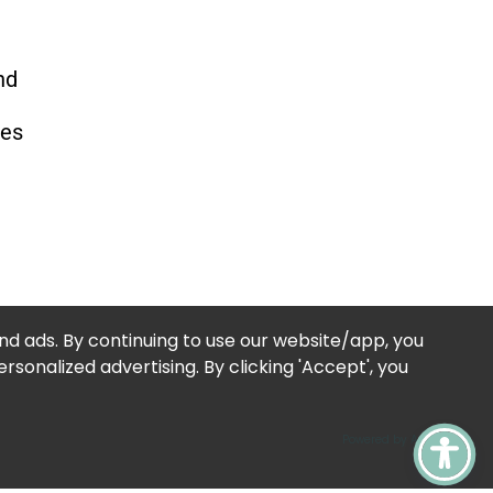
nd
tes
d ads. By continuing to use our website/app, you
sonalized advertising. By clicking 'Accept', you
 um
Powered by Acceptrics