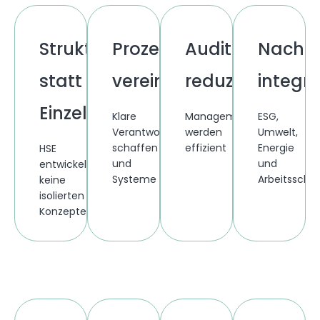
Struktur
Prozesse
Auditaufwand
Nachha
statt
vereinfachen
reduzieren
integri
Einzelmaßnahmen
Klare
Managementsysteme
ESG,
Verantwortlichkeiten
werden
Umwelt,
schaffen
effizient
Energie
HSE
und
aufgebaut
und
entwickelt
Systeme
und
Arbeitsschu
keine
dauerhaft
kontinuierlich
werden
isolierten
im
verbessert.
sinnvoll
Konzepte,
Unternehmen
miteinander
mit
verankern.
verbunden.
klaren
sondern
funktionierende
Systeme.