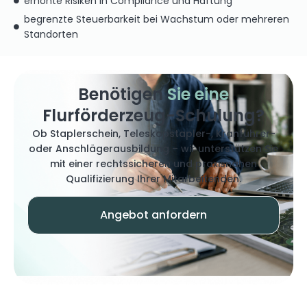
erhöhte Risiken in Compliance und Haftung
begrenzte Steuerbarkeit bei Wachstum oder mehreren
Standorten
Benötigen
Sie eine
Flurförderzeug-Schulung?
Ob Staplerschein, Teleskopstapler-, Kranführer-
oder Anschlägerausbildung – wir unterstützen Sie
mit einer rechtssicheren und praxisnahen
Qualifizierung Ihrer Mitarbeitenden.
Angebot anfordern