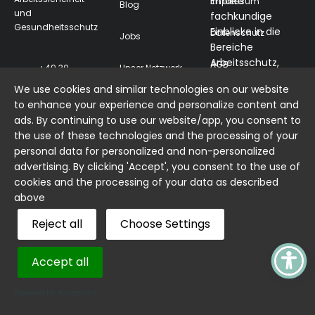
Erhalte
Impressum
Blog
und
fachkundige
Gesundheitsschutz
Einblicke in die
Datenschutz
Jobs
Bereiche
Arbeitsschutz,
AGB
Unser Netzwerk
+49 30
Brandschutz und
23131523
We use cookies and similar technologies on our website
Einhaltung
Kontakt
to enhance your experience and personalize content and
info@hs-
gesetzlicher
ads. By continuing to use our website/app, you consent to
experts.com
Vorschriften.
the use of these technologies and the processing of your
Prenzlauer
personal data for personalized and non-personalized
Allee 33 10405
advertising. By clicking 'Accept', you consent to the use of
Berlin
cookies and the processing of your data as described
Get Updates
above
Reject all
Choose Settings
Accept all
Powered by Acceptrics