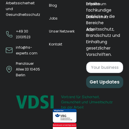
Arbeitssicherheit
Erhalte
Impressum
Blog
und
fachkundige
Gesundheitsschutz
Einblicke in die
Datenschutz
Jobs
Bereiche
Arbeitsschutz,
AGB
Unser Netzwerk
+49 30
Brandschutz und
23131523
Einhaltung
Kontakt
info@hs-
gesetzlicher
experts.com
Vorschriften.
Prenzlauer
Allee 33 10405
Berlin
Get Updates