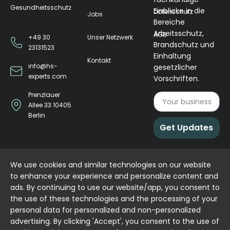
Gesundheitsschutz
Einblicke in die
Datenschutz
Jobs
Bereiche
Arbeitsschutz,
AGB
Unser Netzwerk
+49 30
Brandschutz und
23131523
Einhaltung
Kontakt
info@hs-
gesetzlicher
experts.com
Vorschriften.
Prenzlauer
Allee 33 10405
Berlin
Get Updates
We use cookies and similar technologies on our website
to enhance your experience and personalize content and
ads. By continuing to use our website/app, you consent to
the use of these technologies and the processing of your
personal data for personalized and non-personalized
advertising. By clicking 'Accept', you consent to the use of