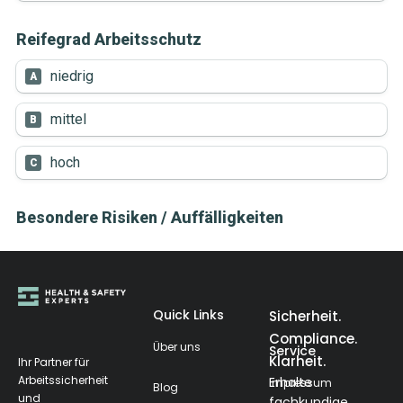
Quick Links
Sicherheit.
Compliance.
Über uns
Service
Klarheit.
Ihr Partner für
Arbeitssicherheit
Erhalte
Impressum
Blog
und
fachkundige