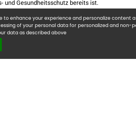
- und Gesundheitsschutz bereits ist.
 für Ihr Unternehmen entwickeln, das nicht nur ge
te to enhance your experience and personalize content an
 da ansetzt, wo Ihre bisherigen Maßnahmen enden.
ssing of your personal data for personalized and non-per
your data as described above
ögliche Planungsfehler und/oder Abweichungen im
sam Lösungen.
Quick Links
Service
Über uns
Impressum
Blog
Datenschutz