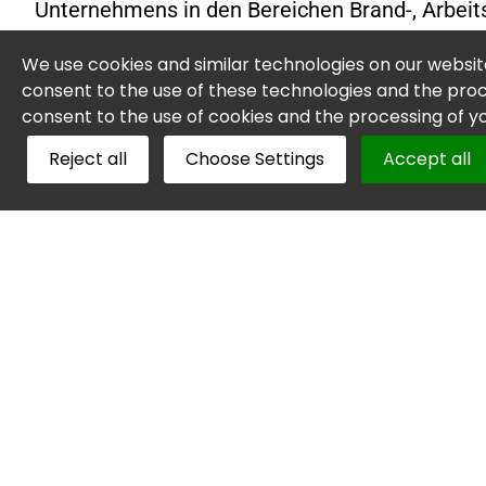
Unternehmens in den Bereichen Brand-, Arbeits
Anhand der Ergebnisse können wir ein Konzept
We use cookies and similar technologies on our websi
Ihren Bedürfnissen entspricht, sondern genau
consent to the use of these technologies and the proce
consent to the use of cookies and the processing of 
Dadurch zeigen wir Ihnen die Ursachen für m
gesamten Betrieb auf und erarbeiten gemein
Reject all
Choose Settings
Accept all
Ihr Partner für Arbeitssicherheit und Gesundheitsschutz