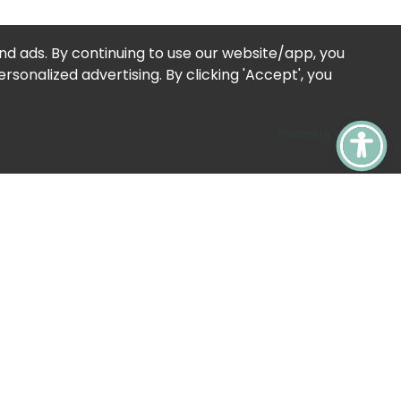
nau
d ads. By continuing to use our website/app, you
sonalized advertising. By clicking 'Accept', you
Powered by Acceptrics
Sicherheit. Compliance.
Klarheit.
Erhalte fachkundige Einblicke in die Bereiche
Arbeitsschutz, Brandschutz und Einhaltung
gesetzlicher Vorschriften.