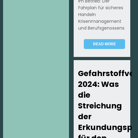
im Betrieb: Der
Fahrplan für sicheres
Handeln
Krisenmanagement
und Berufsgenossens
READ MORE
Gefahrstoffve
2024: Was
die
Streichung
der
Erkundungspfl