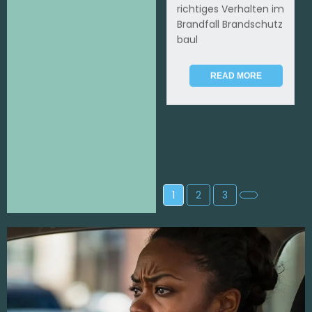
richtiges Verhalten im
Brandfall Brandschutz
baul
READ MORE
1
2
3