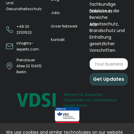
und
fachkundige
Gesundheitsschutz
Einblicke in die
Datenschutz
Jobs
Bereiche
Arbeitsschutz,
AGB
Unser Netzwerk
+49 30
Brandschutz und
23131523
Einhaltung
Kontakt
info@hs-
gesetzlicher
experts.com
Vorschriften.
Prenzlauer
Allee 33 10405
Berlin
Get Updates
We use cookies and similar technologies on our website