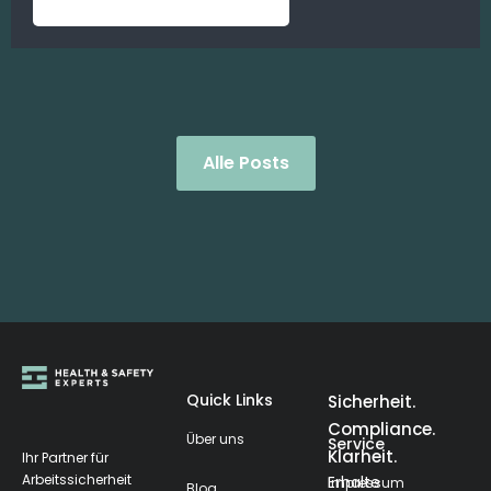
Alle Posts
Quick Links
Sicherheit.
Compliance.
Über uns
Service
Klarheit.
Ihr Partner für
Arbeitssicherheit
Erhalte
Impressum
Blog