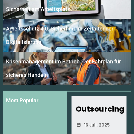
Sicherheit am Arbeitsplatz​
Arbeitsschutz 4.0: Sicherheit im Zeitalter der
Digitalisierung​
Krisenmanagement im Betrieb: Der Fahrplan für
sicheres Handeln
Most Popular
Outsourcing
16 Juli, 2025